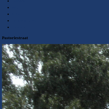
Toen&Nu
Info
Kunst
Paulusparochie
Thema’s
Pastoriestraat