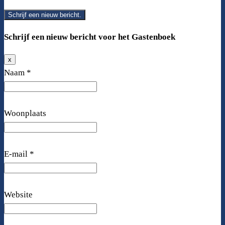
Schrijf een nieuw bericht voor het Gastenboek
x
Verberg
Naam
*
dit
formulier.
Woonplaats
E-mail
*
Website