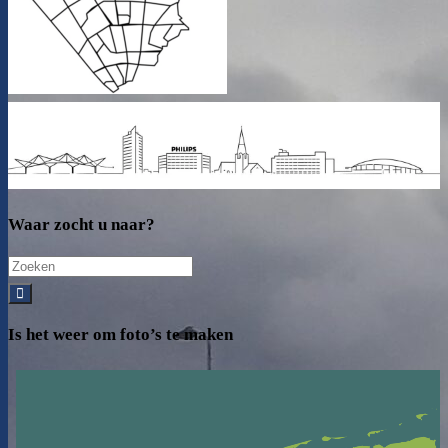
Waar zocht u naar?
Search
for:
Is het weer om foto’s te maken