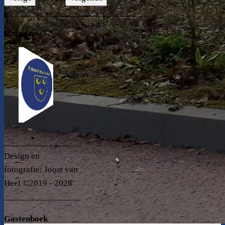
_________________________________
Ontwerp
_________________
Design en
fotografie: Joost van
Heel ©2019 - 2026
_________________
Gastenboek