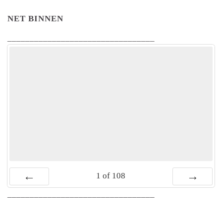
NET BINNEN
_________________________________
1
of
108
Vorige
Volgende
_________________________________