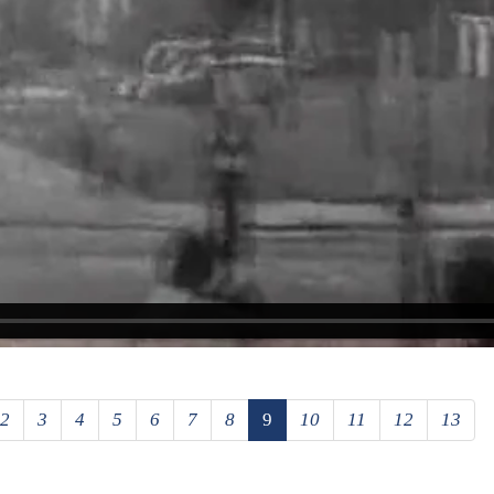
2
3
4
5
6
7
8
9
10
11
12
13