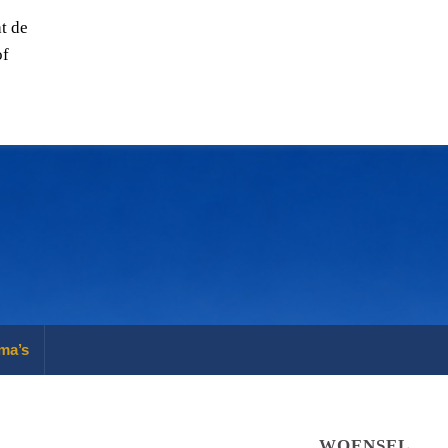
t de
of
ma’s
WOENSEL