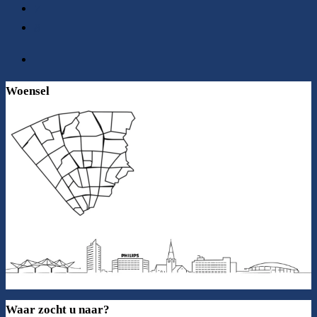
7
8
Woensel
Waar zocht u naar?