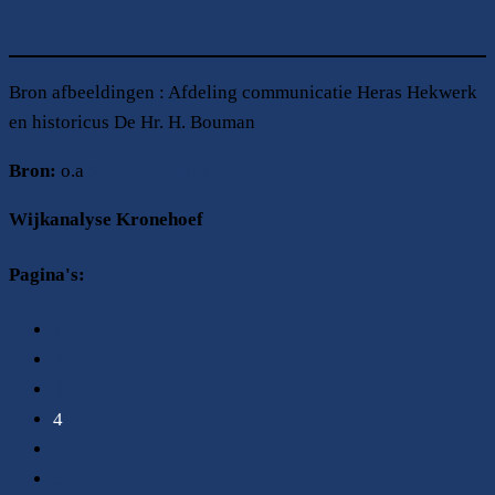
Bron afbeeldingen : Afdeling communicatie Heras Hekwerk
en historicus De Hr. H. Bouman
Bron:
o.a
Security Online
Wijkanalyse Kronehoef
Pagina's:
1
2
3
4
5
6