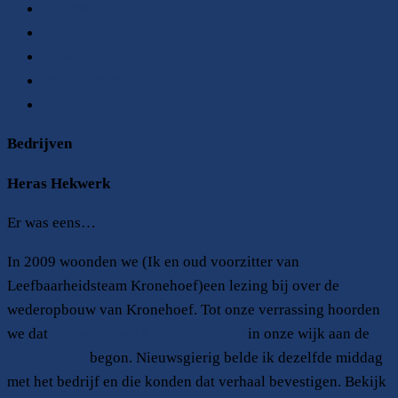
Toen&Nu
Info
Kunst
Paulusparochie
Thema’s
Bedrijven
Heras Hekwerk
Er was eens…
In 2009 woonden we (Ik en oud voorzitter van
Leefbaarheidsteam Kronehoef)een lezing bij over de
wederopbouw van Kronehoef. Tot onze verrassing hoorden
we dat
Heras Hekwerk
in de jaren
’50
in onze wijk aan de
Kattenstraat
begon. Nieuwsgierig belde ik dezelfde middag
met het bedrijf en die konden dat verhaal bevestigen. Bekijk