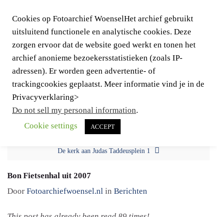
Cookies op Fotoarchief WoenselHet archief gebruikt
uitsluitend functionele en analytische cookies. Deze
zorgen ervoor dat de website goed werkt en tonen het
archief anonieme bezoekersstatistieken (zoals IP-
adressen). Er worden geen advertentie- of
trackingcookies geplaatst. Meer informatie vind je in de
Togg
Privacyverklaring>
navig
Do not sell my personal information
.
Cookie settings
ACCEPT
Menno van Coehoornlaan
De kerk aan Judas Taddeusplein 1
Bon Fietsenhal uit 2007
Door
Fotoarchiefwoensel.nl
in
Berichten
This post has already been read 89 times!