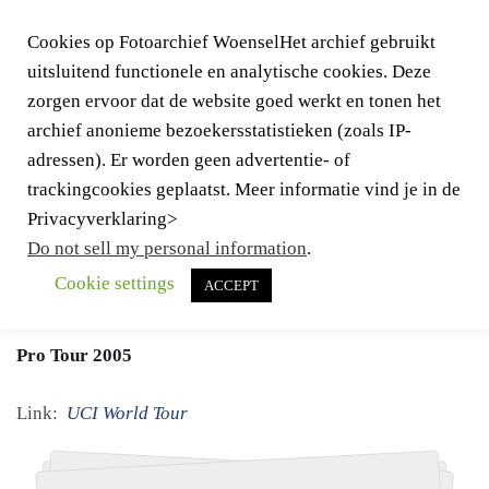
Cookies op Fotoarchief WoenselHet archief gebruikt
uitsluitend functionele en analytische cookies. Deze
zorgen ervoor dat de website goed werkt en tonen het
archief anonieme bezoekersstatistieken (zoals IP-
adressen). Er worden geen advertentie- of
trackingcookies geplaatst. Meer informatie vind je in de
Togg
Privacyverklaring>
navig
Do not sell my personal information
.
Cookie settings
ACCEPT
Terug naar
Evenementen
Pro Tour 2005
Link:
UCI World Tour