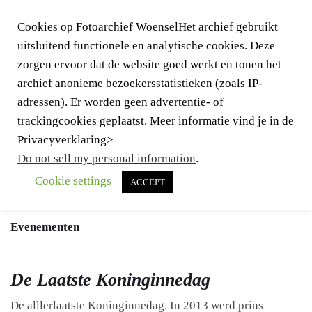
Cookies op Fotoarchief WoenselHet archief gebruikt
uitsluitend functionele en analytische cookies. Deze
zorgen ervoor dat de website goed werkt en tonen het
archief anonieme bezoekersstatistieken (zoals IP-
adressen). Er worden geen advertentie- of
trackingcookies geplaatst. Meer informatie vind je in de
Togg
Privacyverklaring>
navig
Do not sell my personal information
.
Cookie settings
ACCEPT
Terug naar
Woensel
Evenementen
De Laatste Koninginnedag
De alllerlaatste Koninginnedag. In 2013 werd prins