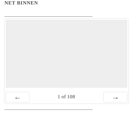
NET BINNEN
_________________________________
1
of
108
Vorige
Volgende
_________________________________