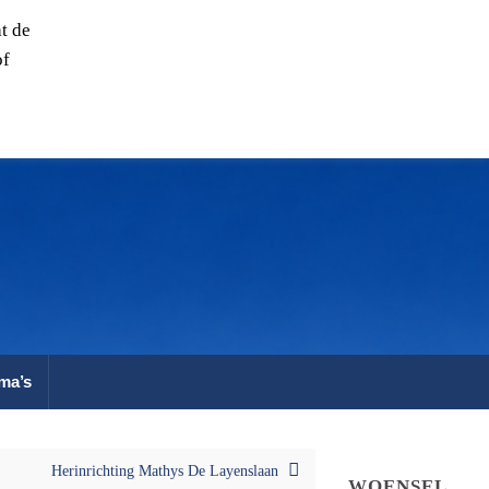
t de
of
ma’s
Herinrichting Mathys De Layenslaan
WOENSEL