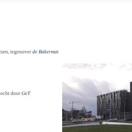
tsen, tegenover
de Bakerma
t
kocht door
GeT