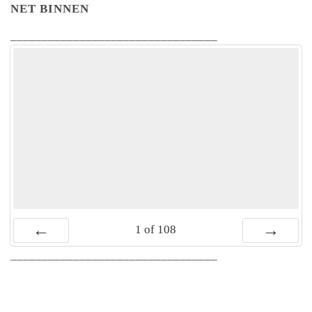
NET BINNEN
_________________________________
1
of
108
Vorige
Volgende
_________________________________