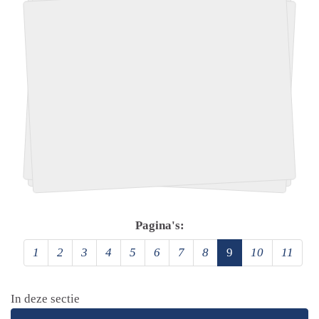
Pagina's:
1
2
3
4
5
6
7
8
9
10
11
In deze sectie