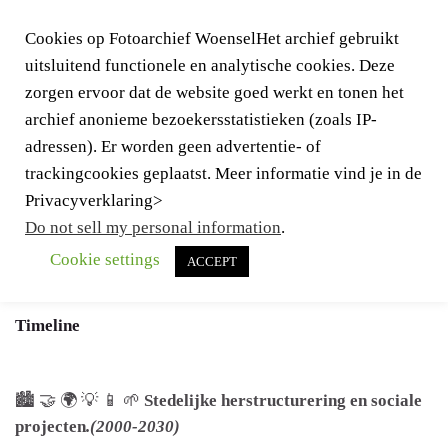
Cookies op Fotoarchief WoenselHet archief gebruikt
uitsluitend functionele en analytische cookies. Deze
zorgen ervoor dat de website goed werkt en tonen het
archief anonieme bezoekersstatistieken (zoals IP-
adressen). Er worden geen advertentie- of
trackingcookies geplaatst. Meer informatie vind je in de
Togg
Privacyverklaring>
navig
Do not sell my personal information
.
Cookie settings
ACCEPT
Terug naar
Woensel
Timeline
🏙️ 🤝 🌍 💡 📱 🌱
Stedelijke herstructurering en sociale
projecten
.(2000-2030)