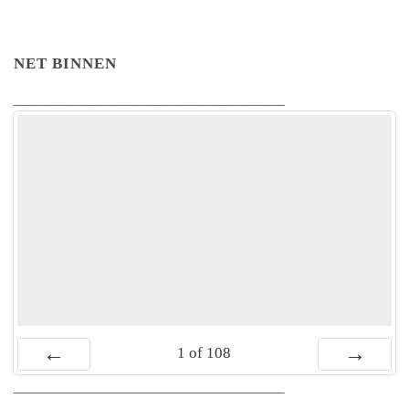
NET BINNEN
_________________________________
1
of
108
Vorige
Volgende
_________________________________